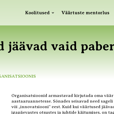
Koolitused
Väärtuste mentorlus
 jäävad vaid paber
GANISATSIOONIS
Organisatsioonid armastavad kirjutada oma väärt
aastaaruannetesse. Sõnades seisavad need sageli 
või „innovatsiooni“ eest. Kuid kui väärtused jääva
igapäevastes otsustes ja juhtide käitumises, on ta