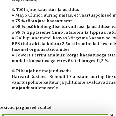
3. Töötajate kaasatus ja usaldus
● Mayo Clinic’i uuring näitas, et väärtuspõhised m
o
75 % töötajate kaasatusest
o
98 % psühholoogilise turvalisuse ja usalduse va
o
99 % tipptaseme (innovatsiooni ja tippsaavutus
● Gallupi andmetel kasvas kõrgeima kaasatuse kva
EPS (tulu aktsia kohta) 2,5× kiiremini
kui keskmi
tasemel organisatsioonides.
● Towers Perrini analüüs:
kõrge kaasatusega ette
madala kaasatusega ettevõtetel langes 11,2 %.
4. Pikaajaline majandusedu
Harvard Business Schooli 10-aastane uuring 160 o
väärtuspõhine kultuur ja juhtimine avaldavad
mär
majandustulemustele.
tekivad järgmised võidud: