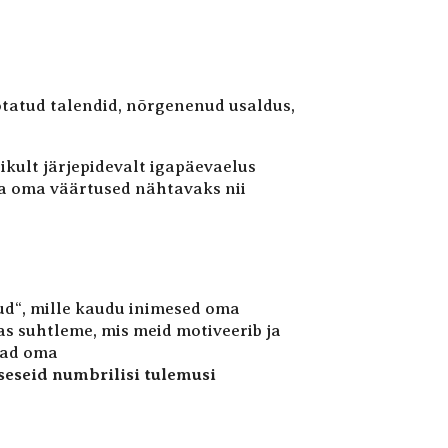
aotatud talendid, nõrgenenud usaldus,
likult järjepidevalt igapäevaelus
ma oma väärtused nähtavaks nii
pud“, mille kaudu inimesed oma
s suhtleme, mis meid motiveerib ja
vad oma
seseid numbrilisi tulemusi