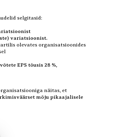
udelid selgitasid:
riatsioonist
te) variatsioonist.
rtilis olevates organisatsioonides
sel
võtete EPS tõusis 28 %,
rganisatsiooniga näitas, et
kimisväärset mõju pikaajalisele