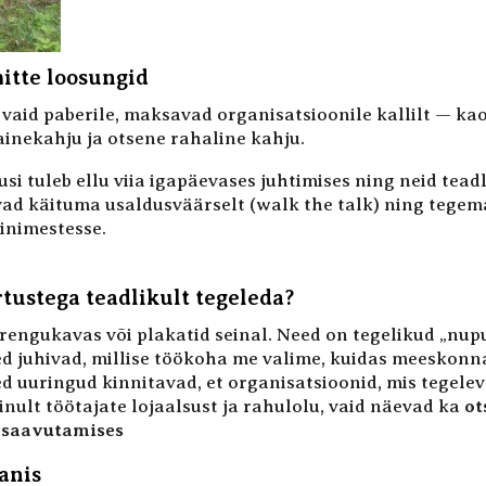
itte loosungid
 vaid paberile, maksavad organisatsioonile kallilt — k
inekahju ja otsene rahaline kahju.
si tuleb ellu viia igapäevases juhtimises ning neid tead
vad käituma usaldusväärselt (walk the talk) ning tege
 inimestesse.
tustega teadlikult tegeleda?
arengukavas või plakatid seinal. Need on tegelikud „nu
ed juhivad, millise töökoha me valime, kuidas meeskonna
d uuringud kinnitavad, et organisatsioonid, mis tegele
ainult töötajate lojaalsust ja rahulolu, vaid näevad ka
ot
u saavutamises
anis