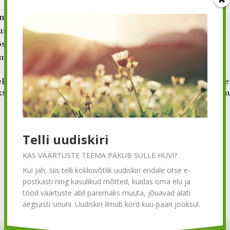
mad riskid
us
ös
mused
 tekivad kahjud: madalam rahulolu ja pühendumus, suure
kse päriselt ellu, muutuvad need aga organisatsiooni s
Telli uudiskiri
KAS VÄÄRTUSTE TEEMA PAKUB SULLE HUVI?
Kui jah, siis telli kokkuvõtlik uudiskiri endale otse e-
postkasti ning kasulikud mõtted, kuidas oma elu ja
tööd väärtuste abil paremaks muuta, jõuavad alati
aegsasti sinuni. Uudiskiri ilmub kord kuu-paari jooksul.