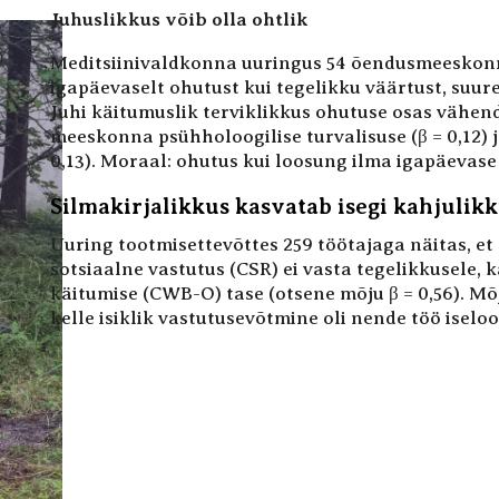
Juhuslikkus võib olla ohtlik
Meditsiinivaldkonna uuringus 54 õendusmeeskonna k
igapäevaselt ohutust kui tegelikku väärtust, suur
Juhi käitumuslik terviklikkus ohutuse osas vähend
meeskonna psühholoogilise turvalisuse (β = 0,12) j
0,13). Moraal: ohutus kui loosung ilma igapäevase 
Silmakirjalikkus kasvatab isegi kahjulik
Uuring tootmisettevõttes 259 töötajaga näitas, et 
sotsiaalne vastutus (CSR) ei vasta tegelikkusele, 
käitumise (CWB-O) tase (otsene mõju β = 0,56). Mõj
kelle isiklik vastutusevõtmine oli nende töö iseloo