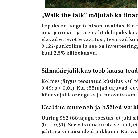
„Walk the talk“ mõjutab ka fina
Lõpuks on kõige tähtsam usaldus. Kui 
oma parima – ja see nähtub lõpuks ka ä
elavad ettevõtte väärtusi, teenivad ku
0,125-punktiline Ja see on investeering
kuni
2,5% käibekasvu
.
Silmakirjalikkus toob kaasa tea
Kolmes järgus teostatud küsitlus 336 tö
0,49; p < 0,01). Kui töötajad tajuvad, 
hädavajalik arenguks ja innovatsiooni
Usaldus mureneb ja hääled vaik
Uuring 562 töötajaga tõestas, et juhi s
(b = –0,31). See viis omakorda selleni
juhtima või uusi ideid pakkuma. Kui vä