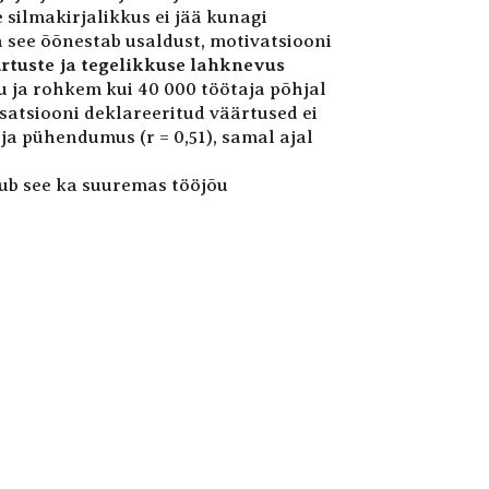
 silmakirjalikkus ei jää kunagi
 see õõnestab usaldust, motivatsiooni
rtuste ja tegelikkuse lahknevus
 ja rohkem kui 40 000 töötaja põhjal
isatsiooni deklareeritud väärtused ei
 ja pühendumus (r = 0,51), samal ajal
dub see ka suuremas tööjõu