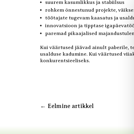
suurem kasumlikkus ja stabiilsus
rohkem õnnestunud projekte, väikse
töötajate tugevam kaasatus ja usald
innovatsioon ja tipptase igapäevatö
paremad pikaajalised majandustule
Kui väärtused jäävad ainult paberile,
usalduse kadumine. Kui väärtused viia
konkurentsieeliseks.
←
Eelmine artikkel