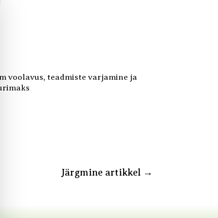
m voolavus, teadmiste varjamine ja
uurimaks
Järgmine artikkel
→