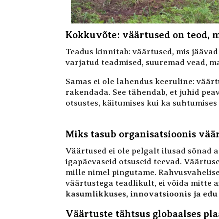
Kokkuvõte: väärtused on teod, m
Teadus kinnitab: väärtused, mis jäävad
varjatud teadmised, suuremad vead, ma
Samas ei ole lahendus keeruline: väärtu
rakendada. See tähendab, et juhid pea
otsustes, käitumises kui ka suhtumises
Miks tasub organisatsioonis väär
Väärtused ei ole pelgalt ilusad sõnad 
igapäevaseid otsuseid teevad. Väärtus
mille nimel pingutame. Rahvusvahelise
väärtustega teadlikult, ei võida mitte 
kasumlikkuses, innovatsioonis ja ed
Väärtuste tähtsus globaalses pla