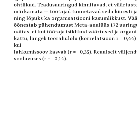
ohtlikud. Teadusuuringud kinnitavad, et väärtuste
märkamata — töötajad tunnetavad seda kiiresti ja
ning lõpuks ka organisatsiooni kasumlikkust.
Vää
õõnestab pühendumust
Meta-analüüs 172 uuringu
näitas, et kui töötaja isiklikud väärtused ja organ
kattu, langeb töörahulolu (korrelatsioon r = 0,44)
kui
lahkumissoov kasvab (r = –0,35). Reaalselt väljen
voolavuses (r = –0,14).