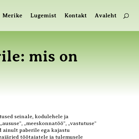
Merike
Lugemist
Kontakt
Avaleht
ile: mis on
used seinale, kodulehele ja
„aususe“, „meeskonnatöö“, „vastutuse“
d ainult paberile ega kajastu
gajärjed töötajatele ja tulemusele