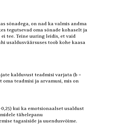
õlas sõnadega, on nad ka valmis andma
, kes tegutsevad oma sõnade kohaselt ja
i tee. Teine uuring leidis, et vaid
 juhi usaldusväärsuses toob kohe kaasa
jate kalduvust teadmisi varjata (b =
alt oma teadmisi ja arvamusi, mis on
 –0,25) kui ka emotsionaalset usaldust
eemidele tähelepanu
semise tagasiside ja uuendusvõime.