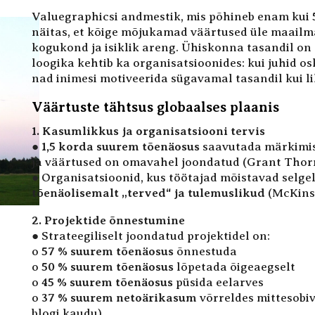
Valuegraphicsi andmestik, mis põhineb enam kui
näitas, et kõige mõjukamad väärtused üle maailm
kogukond ja isiklik areng. Ühiskonna tasandil on
loogika kehtib ka organisatsioonides: kui juhid o
nad inimesi motiveerida sügavamal tasandil kui l
Väärtuste tähtsus globaalses plaanis
1. Kasumlikkus ja organisatsiooni tervis
●
1,5 korda suurem tõenäosus
saavutada märkimisv
ja väärtused on omavahel joondatud (Grant Thor
● Organisatsioonid, kus töötajad mõistavad selgelt
tõenäolisemalt „terved“ ja tulemuslikud
(McKinse
2. Projektide õnnestumine
● Strateegiliselt joondatud projektidel on:
o
57 % suurem tõenäosus
õnnestuda
o
50 % suurem tõenäosus
lõpetada õigeaegselt
o
45 % suurem tõenäosus
püsida eelarves
o
37 % suurem netoärikasum
võrreldes mittesobiv
blogi kaudu).