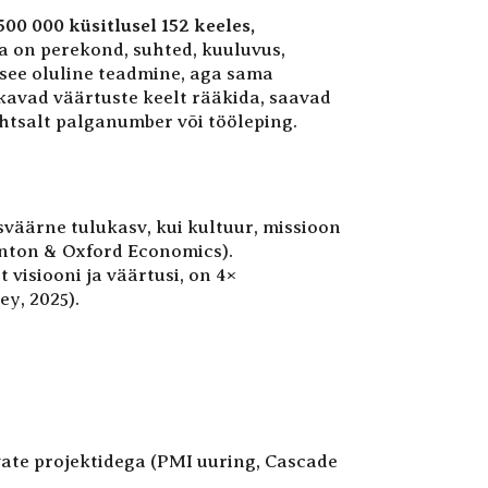
500 000 küsitlusel 152 keeles,
a on perekond, suhted, kuuluvus,
 see oluline teadmine, aga sama
skavad väärtuste keelt rääkida, saavad
ihtsalt palganumber või tööleping.
äärne tulukasv, kui kultuur, missioon
nton & Oxford Economics).
 visiooni ja väärtusi, on 4×
y, 2025).
ate projektidega (PMI uuring, Cascade