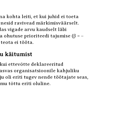
ohta leiti, et kui juhid ei toeta
enesid ravivead märkimisväärselt.
as vigade arvu kaudselt läbi
a ohutuse prioriteedi tajumise (β = –
teota ei tööta.
ku käitumist
kui ettevõtte deklareeritud
kasvas organisatsioonile kahjuliku
u oli eriti tugev nende töötajate seas,
mu tõttu eriti oluline.