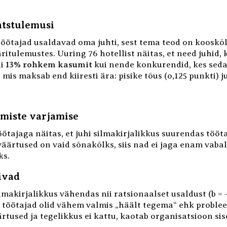
ntstulemusi
töötajad usaldavad oma juhti, sest tema teod on koosk
ritulemustes. Uuring 76 hotellist näitas, et need juhid
ni
13% rohkem kasumit
kui nende konkurendid, kes seda e
, mis maksab end kiiresti ära: pisike tõus (o,125 punkti)
dmiste varjamise
ötajaga näitas, et juhi silmakirjalikkus suurendas tööta
et väärtused on vaid sõnakõlks, siis nad ei jaga enam vab
ks.
ivad
ilmakirjalikkus vähendas nii ratsionaalset usaldust (b =
, et töötajad olid vähem valmis „häält tegema“ ehk probl
ärtused ja tegelikkus ei kattu, kaotab organisatsioon si